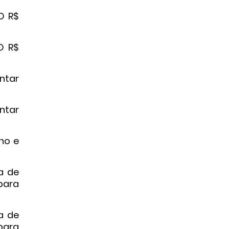
O R$
O R$
ntar
ntar
ho e
a de
para
a de
 para