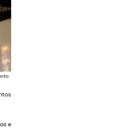
ento
ntos
jas e