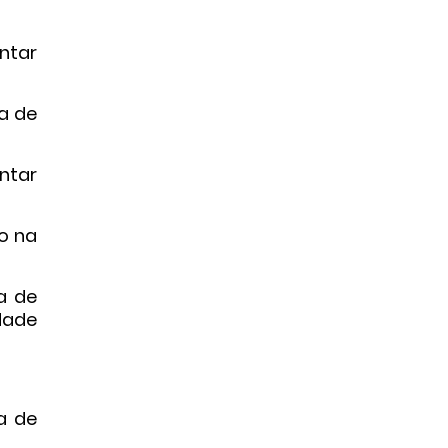
entar
ra de
ntar
o na
a de
idade
a de