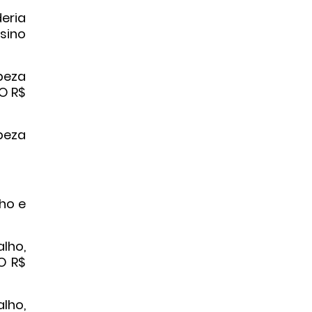
deria
sino
peza
IO R$
peza
ho e
lho,
O R$
lho,