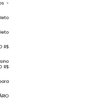
os -
pleto
leto
IO R$
sino
O R$
 para
ÁRIO